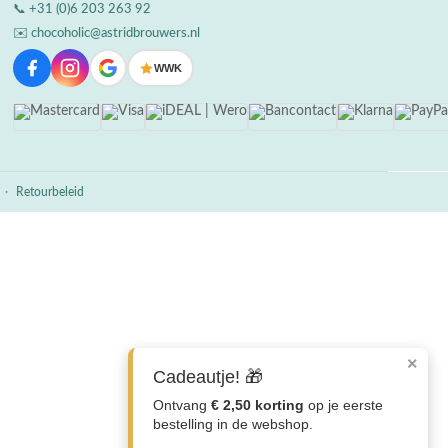
📞
+31 (0)6 203 263 92
✉️
chocoholic@astridbrouwers.nl
WWK
·
Retourbeleid
×
Cadeautje! 🎁
Ontvang
€ 2,50 korting
op je eerste
bestelling in de webshop.