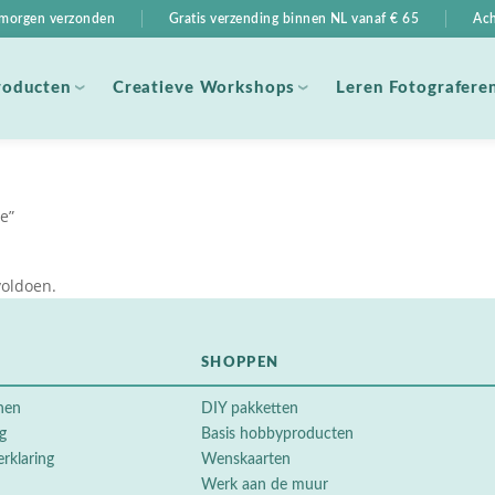
, morgen verzonden
Gratis verzending binnen NL vanaf € 65
Ach
roducten
Creatieve Workshops
Leren Fotografere
e”
voldoen.
SHOPPEN
nen
DIY pakketten
ng
Basis hobbyproducten
erklaring
Wenskaarten
Werk aan de muur