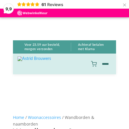
×
61
Reviews
9,9
Voor 23.59 uur besteld,
Achteraf betalen
morgen verzonden
met Klarna
Home
/
Woonaccessoires
/ Wandborden &
naamborden