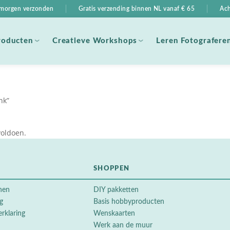
, morgen verzonden
Gratis verzending binnen NL vanaf € 65
Ach
roducten
Creatieve Workshops
Leren Fotografere
nk”
voldoen.
SHOPPEN
nen
DIY pakketten
ng
Basis hobbyproducten
erklaring
Wenskaarten
Werk aan de muur