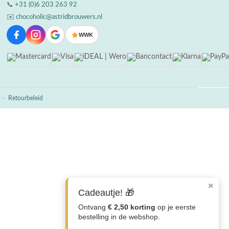
📞
+31 (0)6 203 263 92
✉️
chocoholic@astridbrouwers.nl
WWK
·
Retourbeleid
×
Cadeautje! 🎁
Ontvang
€ 2,50 korting
op je eerste
bestelling in de webshop.