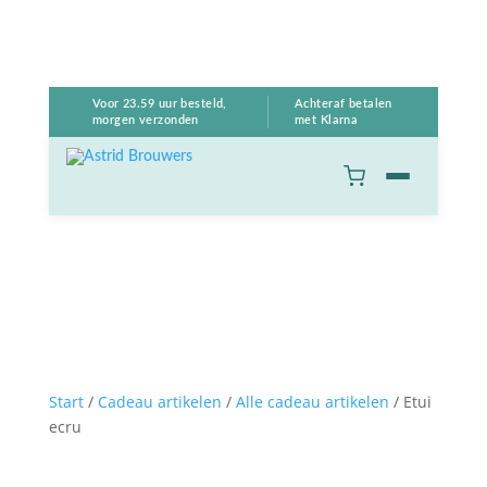
Voor 23.59 uur besteld,
Achteraf betalen
morgen verzonden
met Klarna
Start
/
Cadeau artikelen
/
Alle cadeau artikelen
/ Etui
ecru