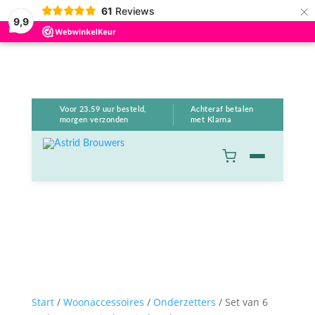
×
61
Reviews
9,9
Voor 23.59 uur besteld,
Achteraf betalen
morgen verzonden
met Klarna
Start
/
Woonaccessoires
/
Onderzetters
/ Set van 6