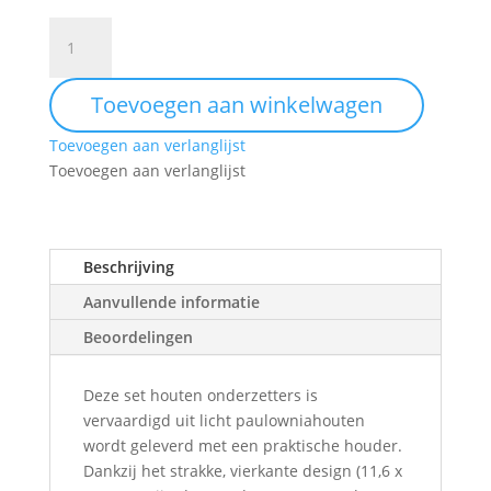
Set
van
6
Toevoegen aan winkelwagen
onderzetters
vierkant
Toevoegen aan verlanglijst
in
Toevoegen aan verlanglijst
houder
aantal
Beschrijving
Aanvullende informatie
Beoordelingen
Deze set houten onderzetters is
vervaardigd uit licht paulowniahouten
wordt geleverd met een praktische houder.
Dankzij het strakke, vierkante design (11,6 x